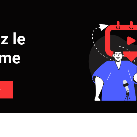
z le
mme
r