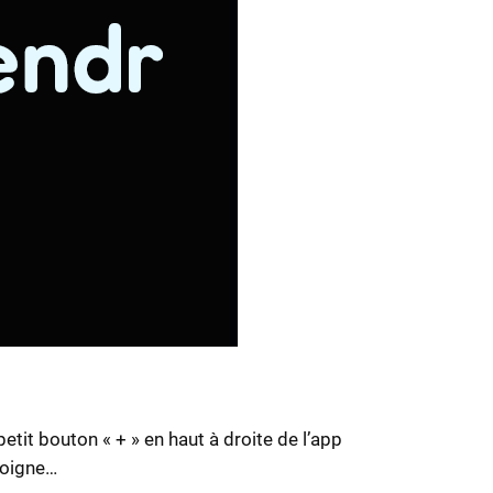
tit bouton « + » en haut à droite de l’app
joigne…