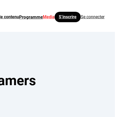
de contenu
Programme
Media
S’inscrire
Se connecter
eamers