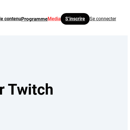
de contenu
Programme
Media
S’inscrire
Se connecter
r Twitch