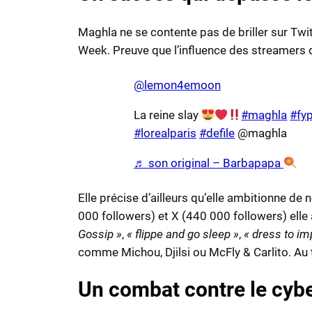
Maghla ne se contente pas de briller sur Twi
Week. Preuve que l’influence des streamers 
@lemon4emoon
La reine slay
#maghla
#fy
#lorealparis
#defile
@maghla
♬ son original – Barbapapa
Elle précise d’ailleurs qu’elle ambitionne d
000 followers) et X (440 000 followers) ell
Gossip »
,
« flippe and go sleep »
,
« dress to im
comme Michou, Djilsi ou McFly & Carlito. Au to
Un combat contre le cyb