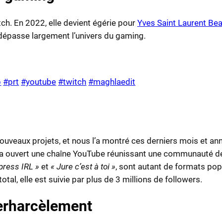
tch. En 2022, elle devient égérie pour
Yves Saint Laurent Be
dépasse largement l’univers du gaming.
p
#prt
#youtube
#twitch
#maghlaedit
e nouveaux projets, et nous l’a montré ces derniers mois et
e a ouvert une chaîne YouTube réunissant une communauté de 
press IRL »
et
« Jure c’est à toi »
, sont autant de formats popu
tal, elle est suivie par plus de 3 millions de followers.
erharcèlement