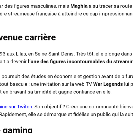
ar des figures masculines, mais
Maghla
a su tracer sa route
emière streameuse française à atteindre ce cap impressionna
venue carrière
 aux Lilas, en Seine-Saint-Denis. Très tôt, elle plonge dans l
nait à devenir
l’une des figures incontournables du streami
lle poursuit des études en économie et gestion avant de bifu
out bascule : une invitation sur la web TV
War Legends
lui 
en bravant sa timidité et gagne confiance en elle.
aîne sur Twitch
. Son objectif ? Créer une communauté bienve
 Rapidement, elle se démarque et fidélise un public qui la s
e gaming