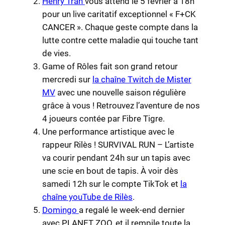
Henry Tran
vous attend le 5 février à 18h
pour un live caritatif exceptionnel « F+CK
CANCER ». Chaque geste compte dans la
lutte contre cette maladie qui touche tant
de vies.
Game of Rôles fait son grand retour
mercredi sur
la chaîne Twitch de Mister
MV
avec une nouvelle saison régulière
grâce à vous ! Retrouvez l’aventure de nos
4 joueurs contée par Fibre Tigre.
Une performance artistique avec le
rappeur Rilès ! SURVIVAL RUN – L’artiste
va courir pendant 24h sur un tapis avec
une scie en bout de tapis. À voir dès
samedi 12h sur le compte TikTok et
la
chaîne youTube de Rilès
.
Domingo
a regalé le week-end dernier
avec PLANET ZOO, et il rempile toute la