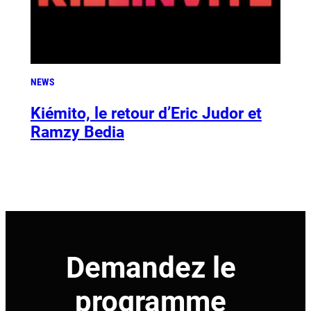
NEWS
Kiémito, le retour d’Eric Judor et
Ramzy Bedia
Demandez le
programme